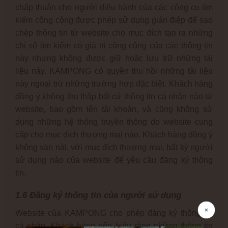
chấp thuận cho người điều hành của các công cụ tìm
kiếm công cộng được phép sử dụng gián điệp để sao
chép thông tin từ website cho mục đích tạo ra những
chỉ số tìm kiếm có giá trị công cộng của các thông tin
này nhưng không được giữ hoặc lưu trữ những tài
liệu này. KAMPONG có quyền thu hồi những tài liệu
này ngoại trừ những trường hợp đặc biệt. Khách hàng
đồng ý không thu thập bất cứ thông tin cá nhân nào từ
website, bao gồm tên tài khoản, và cũng không sử
dụng những hệ thống truyền thông do website cung
cấp cho mục đích thương mại nào. Khách hàng đồng ý
không van nài, với mục đích thương mại, bất kỳ người
sử dụng nào của website để yêu cầu đăng ký thông
tin.
1.6 Đăng ký thông tin của người sử dụng
Website của KAMPONG cho phép đăng ký thông tin
cá nhân. Khách hàng nên hiểu rằng những thông tin