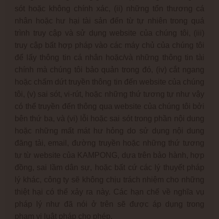
sót hoặc không chính xác, (ii) những tổn thương cá
nhân hoặc hư hại tài sản đến từ tự nhiên trong quá
trình truy cập và sử dụng website của chúng tôi, (iii)
truy cập bất hợp pháp vào các máy chủ của chúng tôi
để lấy thông tin cá nhân hoặc/và những thông tin tài
chính mà chúng tôi bảo quản trong đó, (iv) cắt ngang
hoặc chấm dứt truyền thông tin đến website của chúng
tôi, (v) sai sót, vi-rút, hoặc những thứ tương tự như vậy
có thể truyền đến thông qua website của chúng tôi bởi
bên thứ ba, và (vi) lỗi hoặc sai sót trong phần nội dung
hoặc những mất mát hư hỏng do sử dụng nội dung
đăng tải, email, đường truyền hoặc những thứ tương
tự từ website của KAMPONG, dựa trên bảo hành, hợp
đồng, sai lầm dân sự, hoặc bất cứ các lý thuyết pháp
lý khác, công ty sẽ không chịu trách nhiệm cho những
thiệt hại có thể xảy ra này. Các hạn chế về nghĩa vụ
pháp lý như đã nói ở trên sẽ được áp dụng trong
phạm vi luật pháp cho phép.