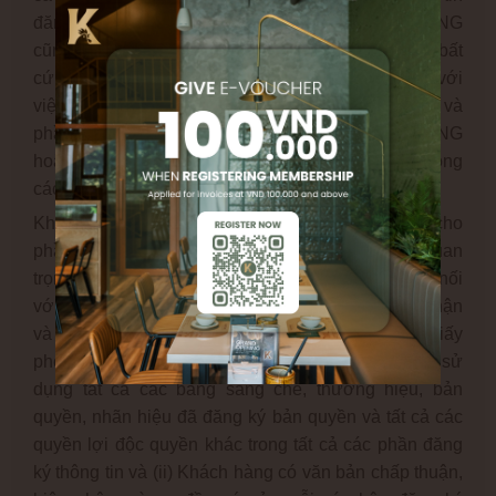
đăng ký này có được công bố hay không, KAMPONG
cũng không đảm bảo rằng sẽ bảo mật thông tin cho bất
cứ phần đăng ký nào. Khách hàng phải đồng ý với
việc K
ampong
có thể công bố tên của khách hàng và
phần đăng ký thông tin trên website của KAMPONG
hoặc trong những phần thông cáo báo chí hoặc trong
các phương tiện truyền thông khác.
Khách hàng sẽ đơn phương chịu trách nhiệm cho
phần đăng ký thông tin cá nhân của mình và tầm quan
trọng của việc công bố những thông tin này. Để kết nối
với phần đăng nhập thông tin, khách hàng xác nhận
và cam kết cho: (i) quyền sở hữu hoặc có những giấy
phép cần thiết, chấp thuận và cho phép KAMPONG sử
dụng tất cả các bằng sáng chế, thương hiệu, bản
quyền, nhãn hiệu đã đăng ký bản quyền và tất cả các
quyền lợi độc quyền khác trong tất cả các phần đăng
ký thông tin và (ii) Khách hàng có văn bản chấp thuận,