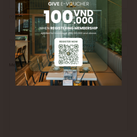
Tel
(*)
Subject
(*)
Message