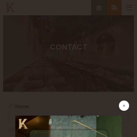
CONTACT
Name
(*)
Email
(*)