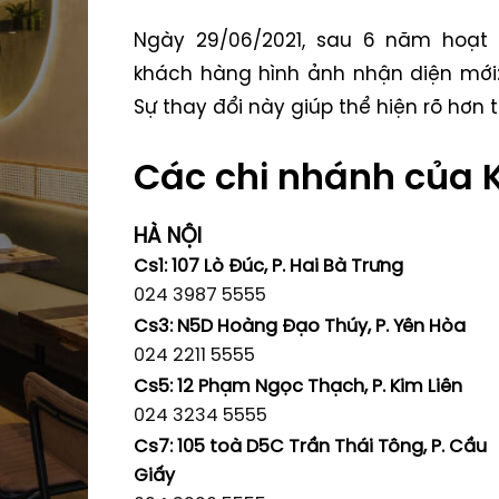
Ngày 29/06/2021, sau 6 năm hoạt 
khách hàng hình ảnh nhận diện mớ
Sự thay đổi này giúp thể hiện rõ hơn
Các chi nhánh của
HÀ NỘI
Cs1: 107 Lò Đúc, P. Hai Bà Trưng
024 3987 5555
Cs3: N5D Hoàng Đạo Thúy, P. Yên Hòa
024 2211 5555
Cs5: 12 Phạm Ngọc Thạch, P. Kim Liên
024 3234 5555
Cs7: 105 toà D5C Trần Thái Tông, P. Cầu
Giấy