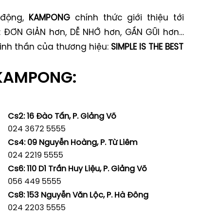
động,
KAMPONG
chính thức giới thiệu tới
i: ĐƠN GIẢN hơn, DỄ NHỚ hơn, GẦN GŨI hơn…
 tinh thần của thương hiệu:
SIMPLE IS THE BEST
 KAMPONG:
Cs2: 16 Đào Tấn, P. Giảng Võ
024 3672 5555
Cs4: 09 Nguyễn Hoàng, P. Từ Liêm
024 2219 5555
Cs6: 110 D1 Trần Huy Liệu, P. Giảng Võ
056 449 5555
Cs8:
153 Nguyễn Văn Lộc, P. Hà Đông
024 2203 5555