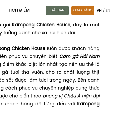
TÍCH ĐIỂM
ĐẶT BÀN
GIAO HÀNG
VN
/
EN
n gọi
Kampong Chicken House
, đây là một
 tưởng dành cho xã hội hiện đại.
ong Chicken House
luôn được khách hàng
tiên phục vụ chuyên biệt
Cơm gà Hải Nam
g điểm khác biệt lớn nhất tạo nên ưu thế là
gà tươi thả vườn, cho ra chất lượng thịt
ớc sốt được làm tươi trong ngày. Bên cạnh
ong cách phục vụ chuyên nghiệp cùng thực
ược chế biến theo
phong vị Châu Á hiện đại
ác khách hàng đã từng đến với
Kampong