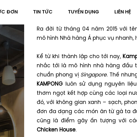
ỰC ĐƠN
TIN TỨC
TUYỂN DỤNG
LIÊN HỆ
Ra đời từ tháng 04 năm 2015 với tê
mô hình Nhà hàng Á phục vụ nhanh, lý
Kể từ khi thành lập cho tới nay,
Kamp
nhắc tới là mô hình nhà hàng đầu 
chuẩn phong vị
Singapore
. Thế nhưn
KAMPONG
luôn sử dụng nguyên liệu 
thơm ngọt kết hợp cùng các loại nư
đó, với không gian xanh – sạch, ph
đơn đa dạng các món ăn từ gà ta đ
cũng là điểm gây ấn tượng với c
Chicken House
.