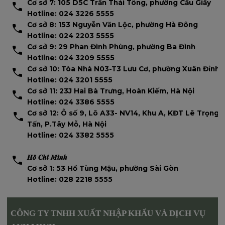
Cơ sở 7: 105 D5C Trần Thái Tông, phường Cầu Giấy
Hotline: 024 3226 5555
Cơ sở 8: 153 Nguyễn Văn Lộc, phường Hà Đông
Hotline: 024 2203 5555
Cơ sở 9: 29 Phan Đình Phùng, phường Ba Đình
Hotline: 024 3209 5555
Cơ sở 10: Tòa Nhà N03-T3 Lưu Cơ, phường Xuân Đỉnh
Hotline: 024 3201 5555
Cơ sở 11: 23J Hai Bà Trưng, Hoàn Kiếm, Hà Nội
Hotline: 024 3386 5555
Cơ sở 12: Ô số 9, Lô A33- NV14, Khu A, KĐT Lê Trọng
Tấn, P.Tây Mỗ, Hà Nội
Hotline: 024 3382 5555
𝑯𝒐̂̀ 𝑪𝒉𝒊́ 𝑴𝒊𝒏𝒉
Cơ sở 1: 53 Hồ Tùng Mậu, phường Sài Gòn
Hotline: 028 2218 5555
CÔNG TY TNHH XUẤT NHẬP KHẨU VÀ DỊCH VỤ